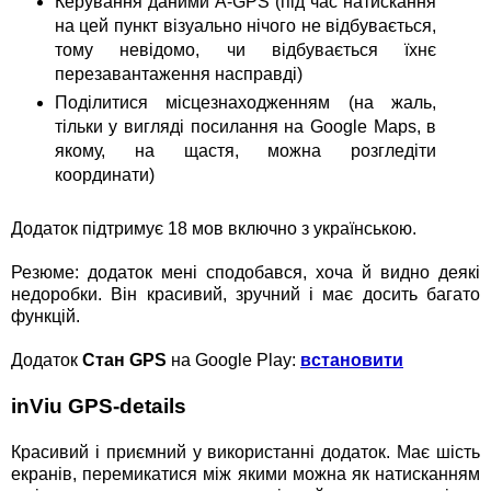
Керування даними A-GPS (під час натискання
на цей пункт візуально нічого не відбувається,
тому невідомо, чи відбувається їхнє
перезавантаження насправді)
Поділитися місцезнаходженням (на жаль,
тільки у вигляді посилання на Google Maps, в
якому, на щастя, можна розгледіти
координати)
Додаток підтримує 18 мов включно з українською.
Резюме: додаток мені сподобався, хоча й видно деякі
недоробки. Він красивий, зручний і має досить багато
функцій.
Додаток
Стан GPS
на Google Play:
встановити
inViu GPS-details
Красивий і приємний у використанні додаток. Має шість
екранів, перемикатися між якими можна як натисканням