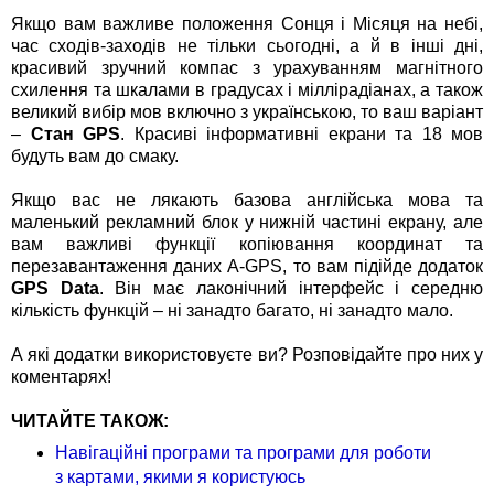
Якщо вам важливе положення Сонця і Місяця на небі,
час сходів-заходів не тільки сьогодні, а й в інші дні,
красивий зручний компас з урахуванням магнітного
схилення та шкалами в градусах і міллірадіанах, а також
великий вибір мов включно з українською, то ваш варіант
–
Стан GPS
. Красиві інформативні екрани та 18 мов
будуть вам до смаку.
Якщо вас не лякають базова англійська мова та
маленький рекламний блок у нижній частині екрану, але
вам важливі функції копіювання координат та
перезавантаження даних A-GPS, то вам підійде додаток
GPS Data
. Він має лаконічний інтерфейс і середню
кількість функцій – ні занадто багато, ні занадто мало.
А які додатки використовуєте ви? Розповідайте про них у
коментарях!
ЧИТАЙТЕ ТАКОЖ:
Навігаційні програми та програми для роботи
з картами, якими я користуюсь