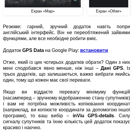
Екран «Map»
Екран «Other»
Резюме: гарний, зручний додаток навіть попри
англійський інтерфейс. Він не переобтяжений зайвими
функціями, але все необхідне робити вміє.
Додаток
GPS Data
на Google Play:
встановити
Отже, який із цих чотирьох додатків обрати? Один з них
мені сподобався явно менше, ніж інші –
Дані GPS
. Із
трьох додатків, що залишаються, важко вибрати якийсь
один, тому що кожен має свої переваги.
Якщо ви віддаєте перевагу мінімуму функцій
(насамперед – зручному відображенню стану супутників)
і вам не потрібна можливість копіювання координат
(наприклад, ви копіюєте координати за допомогою іншої
програми), то ваш вибір –
inViu GPS-details
. Силу
сигналу супутників та їхню кількість цей додаток показує
красиво і наочно.