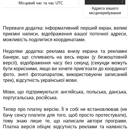
Місцевий час та час UTC
Адреса вашого
місцеперебування
Переваги додатка: інформативний перший екран, великі
приємні написи, відображення вашої поточної адреси,
можливість поділитися координатами.
Недоліки додатка: реклама внизу екрана та рекламні
банери, що спливають на весь екран (у безкоштовній
версії), відображення часу без секунд (секунди можуть
бути корисними, якщо ви хочете прив'язати до координат
фото, зняті фотоапаратом, використовуючи записаний
трек), відсутність української мови.
Мови, що підтримуються: англійська, польська, данська,
португальська, російська.
Тепер про платну версію. Її я собі не встановлював (не
бачу сенсу платити для того, щоб просто протестувати),
тому знаю лише те, що написали автори програми.
Платна версія обіцяє відсутність реклами та наявність