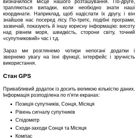
визначилося місце нашого розташування. По-друге,
трапляються випадки, коли необхідно знати наші
координати. Наприклад, щоб надіслати їх другу, і він
знайшов нас посеред лісу. По-третє, подібні програми,
зазвичай, показують й іншу корисну інформацію: висоту
над рівнем моря, швидкість, сторони світу, точний
«супутниковий» час і т.д.
Зараз ми розглянемо чотири непогані додатки і
звернемо увагу на їхні функції, інтерфейс і зручність
використання.
Стан GPS
Привабливий додаток із досить великою кількістю даних.
Інформація розподілена по п'яти екранах:
Позиція супутників, Сонця, Місяця
Рівень сигналу супутників
Спідометр
Сходи-заходи Сонця та Місяця
Компас