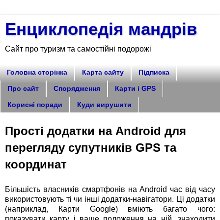
Енциклопедія мандрів
Сайт про туризм та самостійні подорожі
Головна сторінка
Карта сайту
Підписка
Про сайт
Спорядження
Карти і GPS
Корисні поради
Куди вирушити
Прості додатки на Android для
перегляду супутників GPS та
координат
Більшість власників смартфонів на Android час від часу
використовують ті чи інші додатки-навігатори. Ці додатки
(наприклад, Карти Google) вміють багато чого:
показувати карту і ваше положення на ній, знаходити