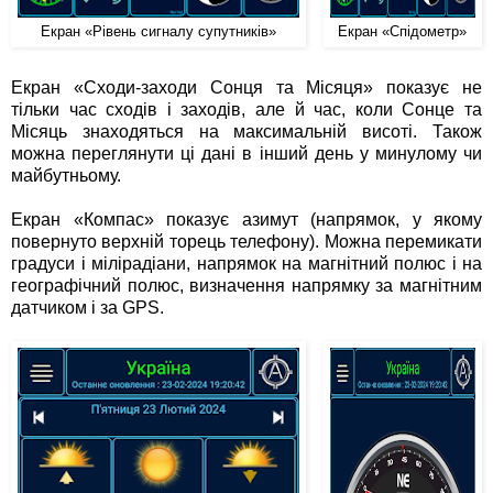
Екран «Рівень сигналу супутників»
Екран «Спідометр»
Екран «Сходи-заходи Сонця та Місяця» показує не
тільки час сходів і заходів, але й час, коли Сонце та
Місяць знаходяться на максимальній висоті. Також
можна переглянути ці дані в інший день у минулому чи
майбутньому.
Екран «Компас» показує азимут (напрямок, у якому
повернуто верхній торець телефону). Можна перемикати
градуси і мілірадіани, напрямок на магнітний полюс і на
географічний полюс, визначення напрямку за магнітним
датчиком і за GPS.