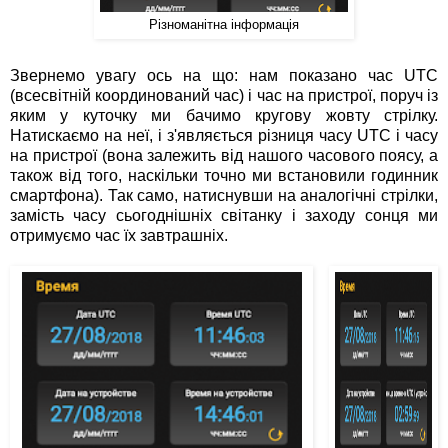
Різноманітна інформація
Звернемо увагу ось на що: нам показано час UTC
(всесвітній координований час) і час на пристрої, поруч із
яким у куточку ми бачимо кругову жовту стрілку.
Натискаємо на неї, і з'являється різниця часу UTC і часу
на пристрої (вона залежить від нашого часового поясу, а
також від того, наскільки точно ми встановили годинник
смартфона). Так само, натиснувши на аналогічні стрілки,
замість часу сьогоднішніх світанку і заходу сонця ми
отримуємо час їх завтрашніх.