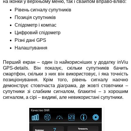
на іконки у верхньому меню, так і свайпом вправо-вліво:
Рівень сигналу супутників
Позиція супутників
Спідометр і компас
Цифровий спідометр
Різні дані GPS
Налаштування
Перший екран – один із найкорисніших у додатку inViu
GPS-details. Він показує, скільки супутників бачить
смартфон, скільки з них він використовує, і яка точність
позиціонування. Крім того, рівень сигналу наочно
демонструє стовпчаста діаграма, де жовті стовпчики –
супутники зі слабким сигналом, блакитні – з хорошим
сигналом, а сірі – видимі, але невикористані супутники.