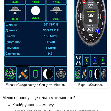
Екран «Сходи-заходи Сонця та Місяця»
Екран «Компас»
Меню пропонує ще кілька можливостей:
Калібрування компасу