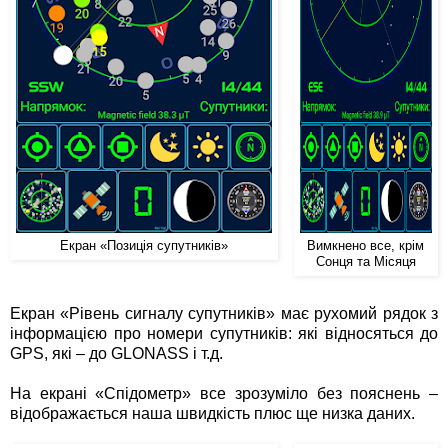
Екран «Позиція супутників»
Вимкнено все, крім
Сонця та Місяця
Екран «Рівень сигналу супутників» має рухомий рядок з
інформацією про номери супутників: які відносяться до
GPS, які – до GLONASS і т.д.
На екрані «Спідометр» все зрозуміло без пояснень –
відображається наша швидкість плюс ще низка даних.