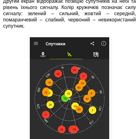
Другий екран відображає позицію супутників на небі та
рівень їхнього сигналу. Колір кружечків позначає силу
сигналу: зелений – сильний, жовтий – середній,
помаранчевий – слабкий, червоний – невикористаний
супутник.