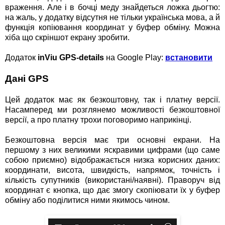
враження. Але і в бочці меду знайдеться ложка дьогтю:
на жаль, у додатку відсутня не тільки українська мова, а й
функція копіювання координат у буфер обміну. Можна
хіба що скріншот екрану зробити.
Додаток
inViu GPS-details
на Google Play:
встановити
Дані GPS
Цей додаток має як безкоштовну, так і платну версії.
Насамперед ми розглянемо можливості безкоштовної
версії, а про платну трохи поговоримо наприкінці.
Безкоштовна версія має три основні екрани. На
першому з них великими яскравими цифрами (що саме
собою приємно) відображається низка корисних даних:
координати, висота, швидкість, напрямок, точність і
кількість супутників (використані/наявні). Праворуч від
координат є кнопка, що дає змогу скопіювати їх у буфер
обміну або поділитися ними якимось чином.