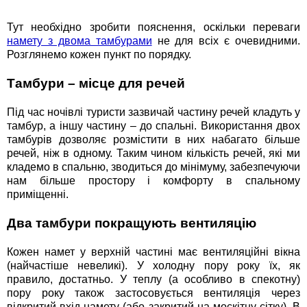
Тут необхідно зробити пояснення, оскільки переваги
намету з двома тамбурами
не для всіх є очевидними.
Розглянемо кожен пункт по порядку.
Тамбури – місце для речей
Під час ночівлі туристи зазвичай частину речей кладуть у
тамбур, а іншу частину – до спальні. Використання двох
тамбурів дозволяє розмістити в них набагато більше
речей, ніж в одному. Таким чином кількість речей, які ми
кладемо в спальню, зводиться до мінімуму, забезпечуючи
нам більше простору і комфорту в спальному
приміщенні.
Два тамбури покращують вентиляцію
Кожен намет у верхній частині має вентиляційні вікна
(найчастіше невеликі). У холодну пору року їх, як
правило, достатньо. У теплу (а особливо в спекотну)
пору року також застосовується вентиляція через
відкритий вхід намету (або закритий на москітну сітку). В