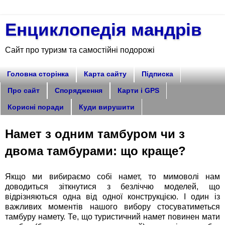
Енциклопедія мандрів
Сайт про туризм та самостійні подорожі
Головна сторінка
Карта сайту
Підписка
Про сайт
Спорядження
Карти і GPS
Корисні поради
Куди вирушити
Намет з одним тамбуром чи з
двома тамбурами: що краще?
Якщо ми вибираємо собі намет, то мимоволі нам
доводиться зіткнутися з безліччю моделей, що
відрізняються одна від одної конструкцією. І один із
важливих моментів нашого вибору стосуватиметься
тамбуру намету. Те, що туристичний намет повинен мати