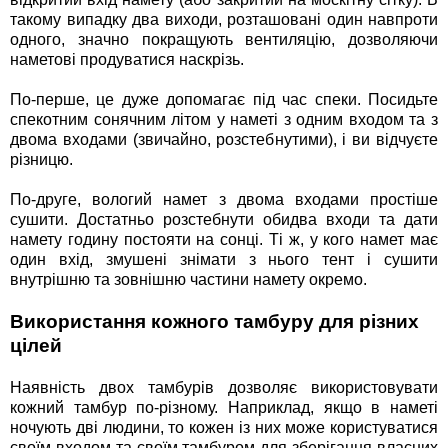
такому випадку два виходи, розташовані один навпроти
одного, значно покращують вентиляцію, дозволяючи
наметові продуватися наскрізь.
По-перше, це дуже допомагає під час спеки. Посидьте
спекотним сонячним літом у наметі з одним входом та з
двома входами (звичайно, розстебнутими), і ви відчуєте
різницю.
По-друге, вологий намет з двома входами простіше
сушити. Достатньо розстебнути обидва входи та дати
намету годину постояти на сонці. Ті ж, у кого намет має
один вхід, змушені знімати з нього тент і сушити
внутрішню та зовнішню частини намету окремо.
Використання кожного тамбуру для різних
цілей
Наявність двох тамбурів дозволяє використовувати
кожний тамбур по-різному. Наприклад, якщо в наметі
ночують дві людини, то кожен із них може користуватися
своїм входом та своїм тамбуром для зберігання власних