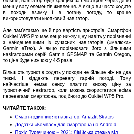
більше, навігатор буде кращим за смартфон через дещо
меншу вагу елементів живлення. А якщо ви часто ходите
в походи взимку і в погану погоду, то краще
використовувати кнопковий навігатор.
Але пам'ятаємо ще й про вартість пристроїв. Смартфон
Oukitel WP5 Pro має дещо нижчу ціну навіть у порівнянні
з найдешевшими із сучасних навігаторів («малюки»
Garmin eTrex). А якщо порівнювати його з більшими
навігаторами серій Garmin GPSMAP та Garmin Oregon,
то ціна буде нижчою у 4-5 разів.
Більшість туристів ходять у походи не більше ніж на два
тижні. І віддають перевагу гарній погоді. Тому
найчастіше немає сенсу платити високу ціну за
туристичний навігатор, коли можна скористатися всіма
перевагами смартфона, подібного до Oukitel WP5 Pro.
ЧИТАЙТЕ ТАКОЖ:
Смарт-годинник як навігатор: Amazfit Stratos
Додатки «Компас» для смартфона на Android
Похід Туреччиною – 2021: Лікійська стежка від