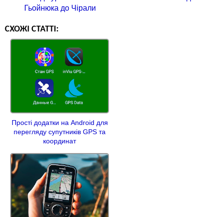
Гьойнюка до Чірали
СХОЖІ СТАТТІ:
Прості додатки на Android для
перегляду супутників GPS та
координат