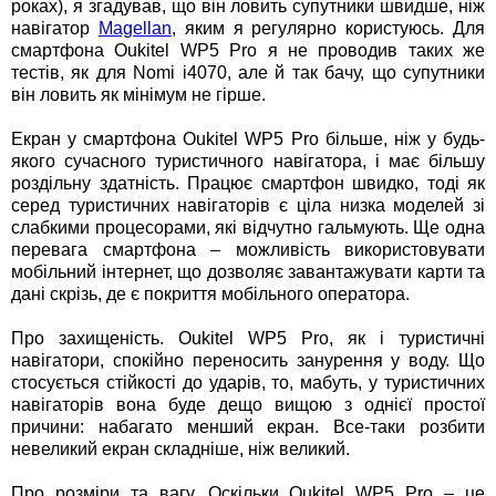
роках), я згадував, що він ловить супутники швидше, ніж
навігатор
Magellan
, яким я регулярно користуюсь. Для
смартфона Oukitel WP5 Pro я не проводив таких же
тестів, як для Nomi i4070, але й так бачу, що супутники
він ловить як мінімум не гірше.
Екран у смартфона Oukitel WP5 Pro більше, ніж у будь-
якого сучасного туристичного навігатора, і має більшу
роздільну здатність. Працює смартфон швидко, тоді як
серед туристичних навігаторів є ціла низка моделей зі
слабкими процесорами, які відчутно гальмують. Ще одна
перевага смартфона – можливість використовувати
мобільний інтернет, що дозволяє завантажувати карти та
дані скрізь, де є покриття мобільного оператора.
Про захищеність. Oukitel WP5 Pro, як і туристичні
навігатори, спокійно переносить занурення у воду. Що
стосується стійкості до ударів, то, мабуть, у туристичних
навігаторів вона буде дещо вищою з однієї простої
причини: набагато менший екран. Все-таки розбити
невеликий екран складніше, ніж великий.
Про розміри та вагу. Оскільки Oukitel WP5 Pro – це