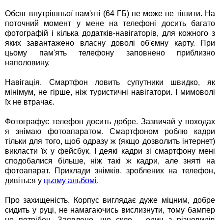
Обсяг внутрішньої пам'яті (64 ГБ) не може не тішити. На
поточний момент у мене на телефоні досить багато
фотографій і кілька додатків-навігаторів, для кожного з
яких завантажено власну доволі об'ємну карту. При
цьому пам'ять телефону заповнено приблизно
наполовину.
Навігація. Смартфон ловить супутники швидко, як
мінімум, не гірше, ніж туристичні навігатори. І мимоволі
їх не втрачає.
Фотографує телефон досить добре. Зазвичай у походах
я знімаю фотоапаратом. Смартфоном роблю кадри
тільки для того, щоб одразу ж (якщо дозволить інтернет)
викласти їх у фейсбук. І деякі кадри зі смартфону мені
сподобалися більше, ніж такі ж кадри, але зняті на
фотоапарат. Приклади знімків, зроблених на телефон,
дивіться у
цьому альбомі
.
Про захищеність. Корпус виглядає дуже міцним, добре
сидить у руці, не намагаючись вислизнути, тому бампер
не потрібен. Заявлено, що скло – один з різновидів