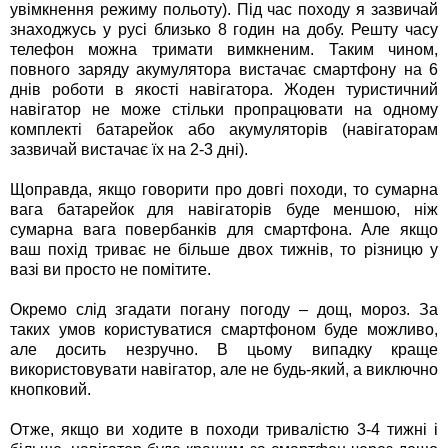
увімкнення режиму польоту). Під час походу я зазвичай
знаходжусь у русі близько 8 годин на добу. Решту часу
телефон можна тримати вимкненим. Таким чином,
повного заряду акумулятора вистачає смартфону на 6
днів роботи в якості навігатора. Жоден туристичний
навігатор не може стільки пропрацювати на одному
комплекті батарейок або акумуляторів (навігаторам
зазвичай вистачає їх на 2-3 дні).
Щоправда, якщо говорити про довгі походи, то сумарна
вага батарейок для навігаторів буде меншою, ніж
сумарна вага повербанків для смартфона. Але якщо
ваш похід триває не більше двох тижнів, то різницю у
вазі ви просто не помітите.
Окремо слід згадати погану погоду – дощ, мороз. За
таких умов користуватися смартфоном буде можливо,
але досить незручно. В цьому випадку краще
використовувати навігатор, але не будь-який, а виключно
кнопковий.
Отже, якщо ви ходите в походи тривалістю 3-4 тижні і