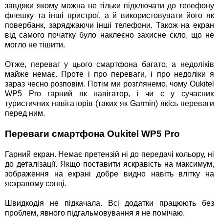
завдяки якому можна не тільки підключати до телефону
флешку та інші пристрої, а й використовувати його як
повербанк, заряджаючи інші телефони. Також на екран
від самого початку було наклеєно захисне скло, що не
могло не тішити.
Отже, переваг у цього смартфона багато, а недоліків
майже немає. Проте і про переваги, і про недоліки я
зараз чесно розповім. Потім ми розглянемо, чому Oukitel
WP5 Pro гарний як навігатор, і чи є у сучасних
туристичних навігаторів (таких як Garmin) якісь переваги
перед ним.
Переваги смартфона Oukitel WP5 Pro
Гарний екран. Немає претензій ні до передачі кольору, ні
до деталізації. Якщо поставити яскравість на максимум,
зображення на екрані добре видно навіть влітку на
яскравому сонці.
Швидкодія не підкачала. Всі додатки працюють без
проблем, явного підгальмовування я не помічаю.