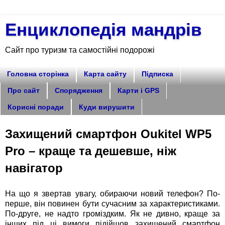
Енциклопедія мандрів
Сайт про туризм та самостійні подорожі
Головна сторінка
Карта сайту
Підписка
Про сайт
Спорядження
Карти і GPS
Корисні поради
Куди вирушити
Захищений смартфон Oukitel WP5
Pro – краще та дешевше, ніж
навігатор
На що я звертав увагу, обираючи новий телефон? По-
перше, він повинен бути сучасним за характеристиками.
По-друге, не надто громіздким. Як не дивно, краще за
інших під ці вимоги підійшов захищений смартфон