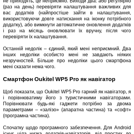
не приходять, це неприємно. Виходи два: або регулярно
(раз на день) перевіряти налаштування важливих для
вас додатків (найпростіше зайти в налаштування,
використовуючи довге натискання на іконку потрібного
додатку), або вимкнути автоматичне оновлення додатків
і раз на місяць оновлювати їх вручну, після чого
перевіряти їх налаштування.
Останній недолік – єдиний, який мені неприємний. Два
інших недоліки особисто мені не завдають ніяких
незручностей. Більше про недоліки цього смартфона
мені сказати нема чого.
Смартфон Oukitel WP5 Pro як навігатор
Щоб показати, що Oukitel WP5 Pro гарний як навігатор, я
і порівнюватиму його з туристичними навігаторами.
Порівнювати будь-які гаджети потрібно за двома
параметрами – «залізо» (апаратна частина) та «софт»
(програмна частина).
Спочатку щодо програмного забезпечення. Для Android
існує ціла низка додатків-навігаторів, від простих до