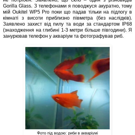
Gorilla Glass. З телефонами я поводжуся акуратно, тому
мій Oukitel WP5 Pro поки що падав тільки на підлогу в
кімнаті з висоти приблизно півметра (без наслідків).
Заявлено захист від пилу та води за стандартом IP68
(знаходження на глибині 1-3 метри більше півгодини). Я
занурював телефон у акваріум та фотографував риб.
Фото під водою: риби в акваріумі