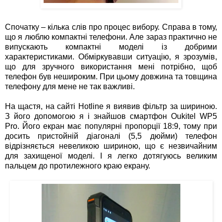
Спочатку – кілька слів про процес вибору. Справа в тому,
що я люблю компактні телефони. Але зараз практично не
випускають компактні моделі із добрими
характеристиками. Обміркувавши ситуацію, я зрозумів,
що для зручного використання мені потрібно, щоб
телефон був нешироким. При цьому довжина та товщина
телефону для мене не так важливі.
На щастя, на сайті Hotline я виявив фільтр за шириною.
З його допомогою я і знайшов смартфон Oukitel WP5
Pro. Його екран має популярні пропорції 18:9, тому при
досить пристойній діагоналі (5,5 дюйми) телефон
відрізняється невеликою шириною, що є незвичайним
для захищеної моделі. І я легко дотягуюсь великим
пальцем до протилежного краю екрану.