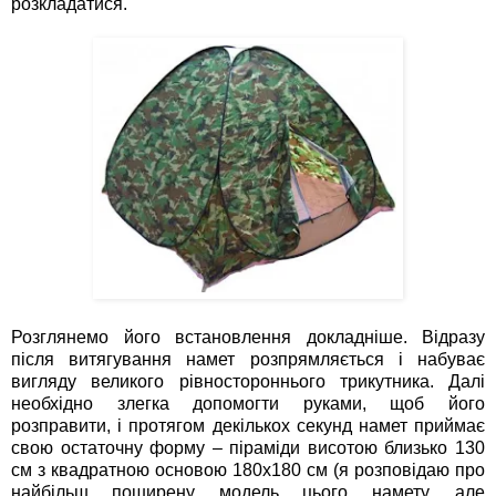
розкладатися.
Розглянемо його встановлення докладніше. Відразу
після витягування намет розпрямляється і набуває
вигляду великого рівностороннього трикутника. Далі
необхідно злегка допомогти руками, щоб його
розправити, і протягом декількох секунд намет приймає
свою остаточну форму – піраміди висотою близько 130
см з квадратною основою 180х180 см (я розповідаю про
найбільш поширену модель цього намету, але