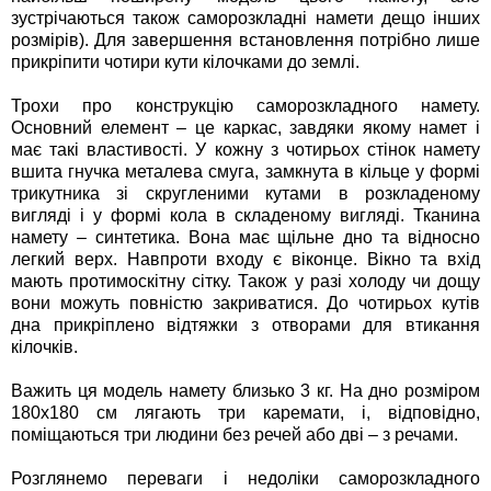
зустрічаються також саморозкладні намети дещо інших
розмірів). Для завершення встановлення потрібно лише
прикріпити чотири кути кілочками до землі.
Трохи про конструкцію саморозкладного намету.
Основний елемент – це каркас, завдяки якому намет і
має такі властивості. У кожну з чотирьох стінок намету
вшита гнучка металева смуга, замкнута в кільце у формі
трикутника зі скругленими кутами в розкладеному
вигляді і у формі кола в складеному вигляді. Тканина
намету – синтетика. Вона має щільне дно та відносно
легкий верх. Навпроти входу є віконце. Вікно та вхід
мають протимоскітну сітку. Також у разі холоду чи дощу
вони можуть повністю закриватися. До чотирьох кутів
дна прикріплено відтяжки з отворами для втикання
кілочків.
Важить ця модель намету близько 3 кг. На дно розміром
180х180 см лягають три каремати, і, відповідно,
поміщаються три людини без речей або дві – з речами.
Розглянемо переваги і недоліки саморозкладного