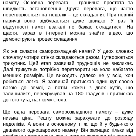
намету. Основна перевага – гранична простота та
швидкість встановлення. Друга перевага, що часто
перетворюється на недолік – це складання. При певній
навичці воно відбувається дуже швидко. У разі її
відсутності намет взагалі не бажає складатися. На
щастя, зараз в інтернеті можна знайти відео, що
демонструють процес складання.
Як же скласти саморозкладний намет? У двох словах:
спочатку чотири стінки складаються разом, і утворюється
трикутник. Цей етап зазвичай труднощів не викликає.
Далі трикутник потрібно перетворити на коло набагато
менших розмірів. Це виходить далеко не у всіх, хоч
робиться легко. Я зазвичай притискав один кут своєю
вагою до землі, а потім кожен з двох кутів, що
залишилися, перекручував на 180 градусів і притискав
до того кута, на якому стояв.
Ще одна перевага саморозкладного намету – дуже
низька ціна. Решту можна зарахувати до розряду
недоліків. А вони в основному ті ж, що й у будь-якого
дешевого одношарового намету. Він захищає тільки від