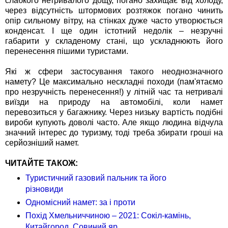
слабкого нетривалого дощу, погано захищає від холоду,
через відсутність штормових розтяжок погано чинить
опір сильному вітру, на стінках дуже часто утворюється
конденсат. І ще один істотний недолік – незручні
габарити у складеному стані, що ускладнюють його
перенесення пішими туристами.
Які ж сфери застосування такого неоднозначного
намету? Це максимально нескладні походи (пам'ятаємо
про незручність перенесення!) у літній час та нетривалі
виїзди на природу на автомобілі, коли намет
перевозиться у багажнику. Через низьку вартість подібні
вироби купують доволі часто. Але якщо людина відчула
значний інтерес до туризму, тоді треба збирати гроші на
серйозніший намет.
ЧИТАЙТЕ ТАКОЖ:
Туристичний газовий пальник та його
різновиди
Одномісний намет: за і проти
Похід Хмельниччиною – 2021: Сокіл-камінь,
Китайгород, Совиний яр