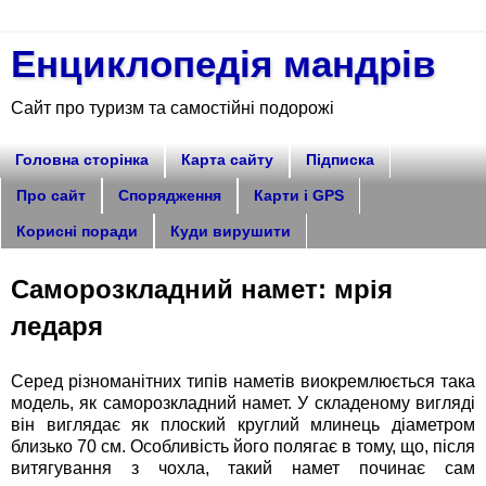
Енциклопедія мандрів
Сайт про туризм та самостійні подорожі
Головна сторінка
Карта сайту
Підписка
Про сайт
Спорядження
Карти і GPS
Корисні поради
Куди вирушити
Саморозкладний намет: мрія
ледаря
Серед різноманітних типів наметів виокремлюється така
модель, як саморозкладний намет. У складеному вигляді
він виглядає як плоский круглий млинець діаметром
близько 70 см. Особливість його полягає в тому, що, після
витягування з чохла, такий намет починає сам